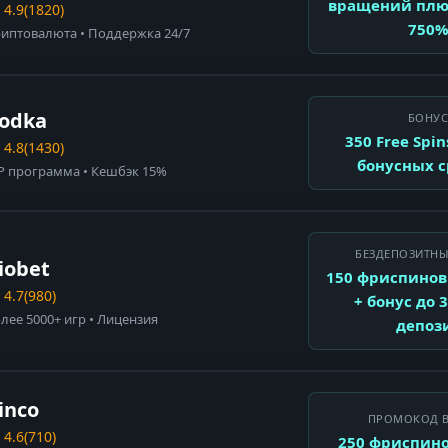
вращений плюс
 4.9
(1820)
750
иптовалюта • Поддержка 24/7
odka
БОНУ
350 Free Spin
 4.8
(1430)
бонусных с
P программа • Кешбэк 15%
БЕЗДЕПОЗИТНЫ
iobet
150 фриспинов
 4.7
(980)
+ бонус до 
лее 5000+ игр • Лицензия
депоз
inco
ПРОМОКОД 
 4.6
(710)
250 фриспино