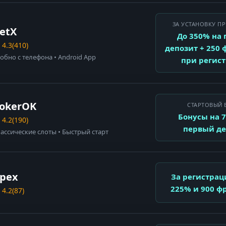
ЗА УСТАНОВКУ П
etX
До 350% на
 4.3
(410)
депозит + 250
обно с телефона • Android App
при регис
okerOK
СТАРТОВЫЙ 
Бонусы на 
 4.2
(190)
первый де
ассические слоты • Быстрый старт
pex
За регистрац
225% и 900 ф
 4.2
(87)