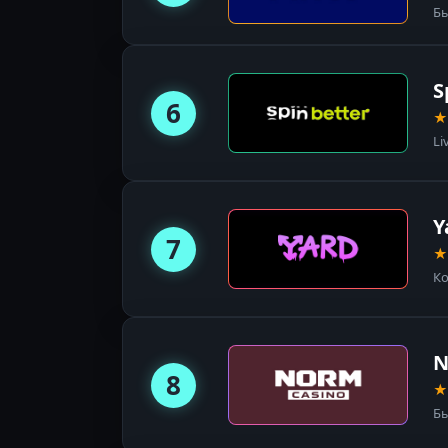
Бы
S
6
SPINBETTER
★
Li
Y
YARD
7
★
CASINO
Ко
N
NORM
8
★
CASINO
Бы