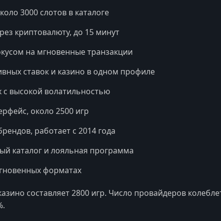
около 3000 слотов в каталоге
ез криптовалюту, до 15 минут
окусом на мгновенные транзакции
вных ставок и казино в одном профиле
х с высокой волатильностью
рфейс, около 2500 игр
брендов, работает с 2014 года
ый каталог и лояльная программа
мгновенных форматах
азино составляет 2800 игр. Число провайдеров колеблет
%.