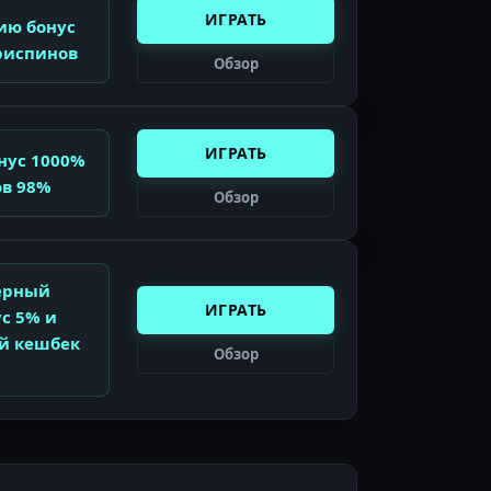
ИГРАТЬ
ию бонус
риспинов
Обзор
ИГРАТЬ
онус 1000%
ов 98%
Обзор
ерный
ИГРАТЬ
с 5% и
й кешбек
Обзор