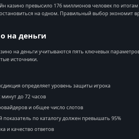
йн казино превысило 176 миллионов человек по итогам 
к остановиться на одном. Правильный выбор экономит в
о на деньги
азино на деньги учитываются пять ключевых параметро
ытые источники.
сдикция определяет уровень защиты игрока
 минут до 72 часов
ровайдеров и общее число слотов
й показатель по каталогу должен превышать 95%
а и качество ответов