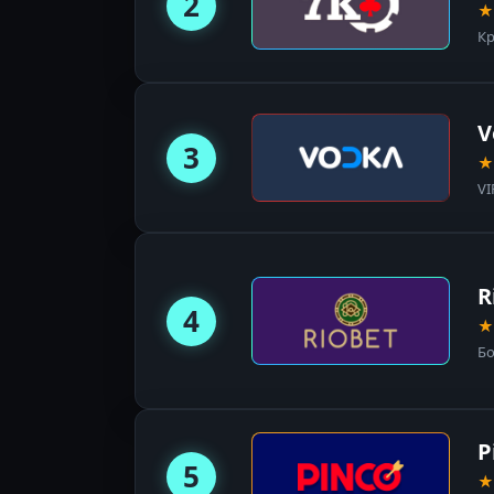
2
7KCASINO
★
Кр
V
3
VODKA
★
VI
R
RIOBET
4
★
CASINO
Бо
P
5
PINCO
★