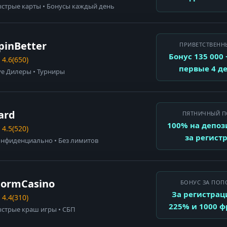
стрые карты • Бонусы каждый день
pinBetter
ПРИВЕТСТВЕНН
Бонус 135 000 
 4.6
(650)
первые 4 д
ve Дилеры • Турниры
ard
ПЯТНИЧНЫЙ 
100% на депози
 4.5
(520)
за регист
нфиденциально • Без лимитов
ormCasino
БОНУС ЗА ПОП
За регистрац
 4.4
(310)
225% и 1000 
стрые краш игры • СБП