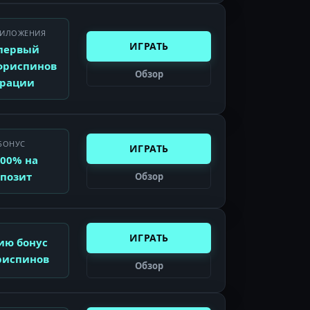
РИЛОЖЕНИЯ
ИГРАТЬ
 первый
 фриспинов
Обзор
трации
БОНУС
ИГРАТЬ
700% на
позит
Обзор
ИГРАТЬ
ию бонус
риспинов
Обзор