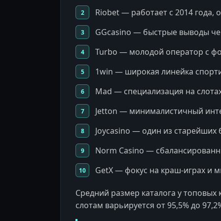
Riobet — работает с 2014 года, 
GGcasino — быстрые выводы чер
Turbo — молодой оператор с ф
1win — широкая линейка спорти
Mad — специализация на слота
Jetton — минималистичный инте
Joycasino — один из старейших 
Norm Casino — сбалансированн
GetX — фокус на краш-играх и 
Средний размер каталога у топовых к
слотам варьируется от 95,5% до 97,2