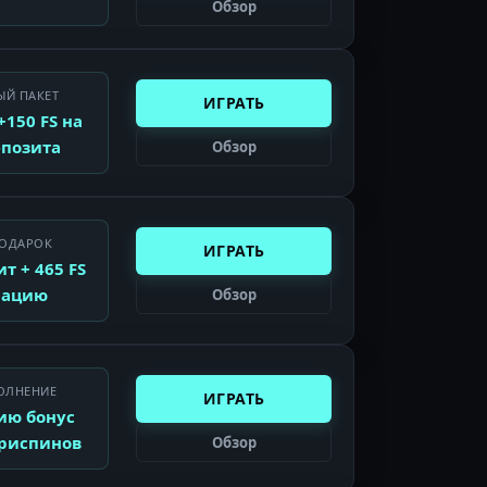
Обзор
ЫЙ ПАКЕТ
ИГРАТЬ
+150 FS на
епозита
Обзор
ПОДАРОК
ИГРАТЬ
т + 465 FS
рацию
Обзор
ОЛНЕНИЕ
ИГРАТЬ
ию бонус
фриспинов
Обзор